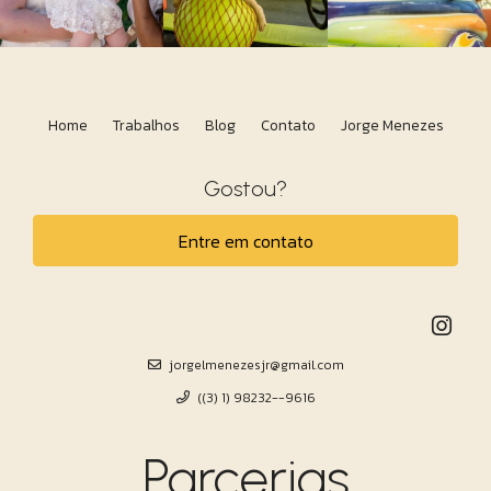
Home
Trabalhos
Blog
Contato
Jorge Menezes
Gostou?
Entre em contato
jorgelmenezesjr@gmail.com
((3) 1) 98232--9616
Parcerias