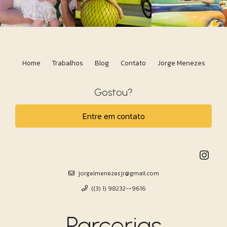
Home
Trabalhos
Blog
Contato
Jorge Menezes
Gostou?
Entre em contato
jorgelmenezesjr@gmail.com
((3) 1) 98232--9616
Parcerias