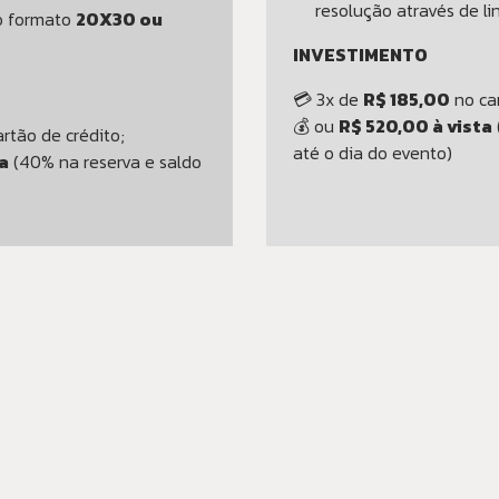
resolução através de li
o formato
20X30 ou
INVESTIMENTO
💳 3x de
R$ 185,00
no car
💰 ou
R$ 520,00 à vista
rtão de crédito;
até o dia do evento)
a
(40% na reserva e saldo