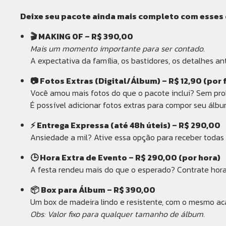
Deixe seu pacote ainda mais completo com esses
🎬 MAKING OF – R$ 390,00
Mais um momento importante para ser contado.
A expectativa da família, os bastidores, os detalhes an
📷 Fotos Extras (Digital/Álbum) – R$ 12,90 (por 
Você amou mais fotos do que o pacote inclui? Sem pr
É possível adicionar fotos extras para compor seu álbu
⚡ Entrega Expressa (até 48h úteis) – R$ 290,00
Ansiedade a mil? Ative essa opção para receber todas 
🕒 Hora Extra de Evento – R$ 290,00 (por hora)
A festa rendeu mais do que o esperado? Contrate horas
📦 Box para Álbum – R$ 390,00
Um box de madeira lindo e resistente, com o mesmo ac
Obs: Valor fixo para qualquer tamanho de álbum.