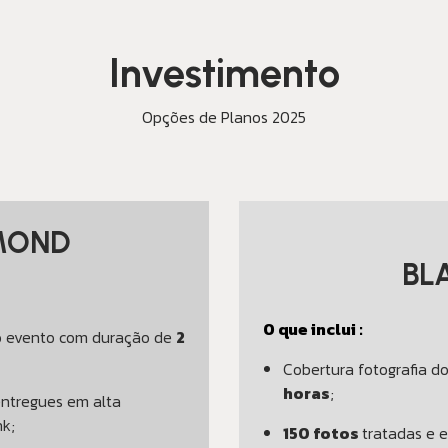
Investimento
Opções de Planos 2025
MOND
BL
O que inclui :
do evento com duração de
2
Cobertura fotografia 
horas
;
entregues em alta
nk;
150 fotos
tratadas e 