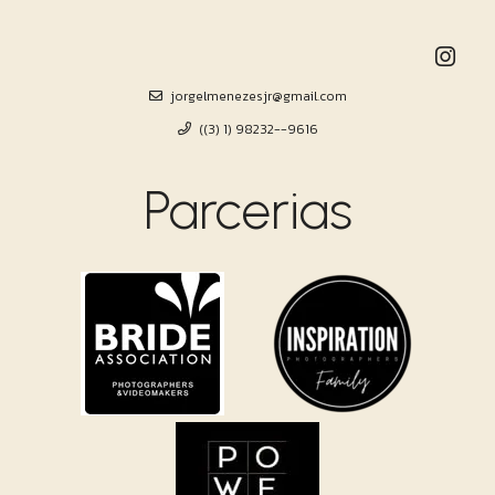
jorgelmenezesjr@gmail.com
((3) 1) 98232--9616
Parcerias