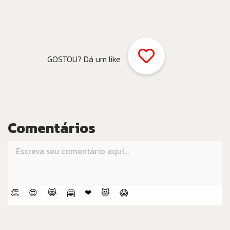
GOSTOU? Dá um like
Comentários
👏
😍
😹
🤗
❤
😻
😱